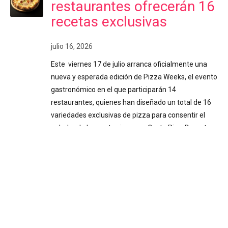
restaurantes ofrecerán 16
recetas exclusivas
julio 16, 2026
Este viernes 17 de julio arranca oficialmente una
nueva y esperada edición de Pizza Weeks, el evento
gastronómico en el que participarán 14
restaurantes, quienes han diseñado un total de 16
variedades exclusivas de pizza para consentir el
paladar de los costarricenses. Costa Rica. Durante
poco más de dos semanas (del 17 de julio al 2 de
agosto), los amantes de la pizza disfrutarán de
creaciones culinarias únicas, elaboradas con
recetas especiales que no se encuentran en los
menús habituales de los locales participantes. La
propuesta destaca por su diversidad y técnicas,
explorando variados estilos de masas, salsas