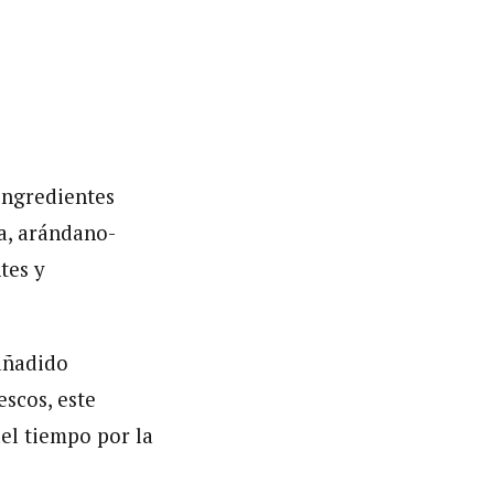
 ingredientes
a, arándano-
tes y
añadido
escos, este
el tiempo por la