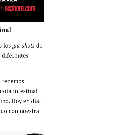
tinal
o los
gut-shots
de
 diferentes
os tenemos
iota intestinal
no. Hoy en día,
ado con nuestra