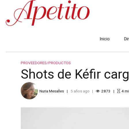
Inicio
Di
PROVEEDORES/PRODUCTOS
Shots de Kéfir car
Nuria Mesalles
5 años ago
2873
4
mi