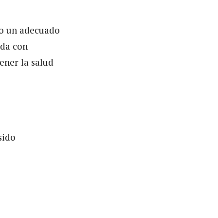
do un adecuado
ada con
ener la salud
sido