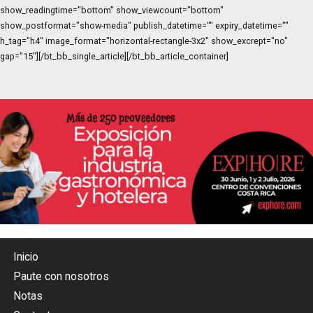
show_readingtime="bottom" show_viewcount="bottom"
show_postformat="show-media" publish_datetime="" expiry_datetime=""
h_tag="h4" image_format="horizontal-rectangle-3x2" show_excrept="no"
gap="15"][/bt_bb_single_article][/bt_bb_article_container]
Inicio
Paute con nosotros
Notas