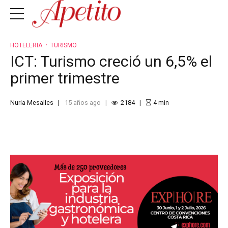
HOTELERIA
TURISMO
ICT: Turismo creció un 6,5% el
primer trimestre
Nuria Mesalles
15 años ago
2184
4
min