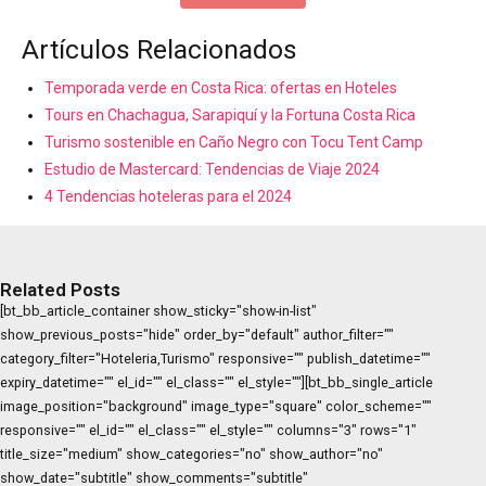
Artículos Relacionados
Temporada verde en Costa Rica: ofertas en Hoteles
Tours en Chachagua, Sarapiquí y la Fortuna Costa Rica
Turismo sostenible en Caño Negro con Tocu Tent Camp
Estudio de Mastercard: Tendencias de Viaje 2024
4 Tendencias hoteleras para el 2024
Related Posts
[bt_bb_article_container show_sticky="show-in-list"
show_previous_posts="hide" order_by="default" author_filter=""
category_filter="Hoteleria,Turismo" responsive="" publish_datetime=""
expiry_datetime="" el_id="" el_class="" el_style=""][bt_bb_single_article
image_position="background" image_type="square" color_scheme=""
responsive="" el_id="" el_class="" el_style="" columns="3" rows="1"
title_size="medium" show_categories="no" show_author="no"
show_date="subtitle" show_comments="subtitle"