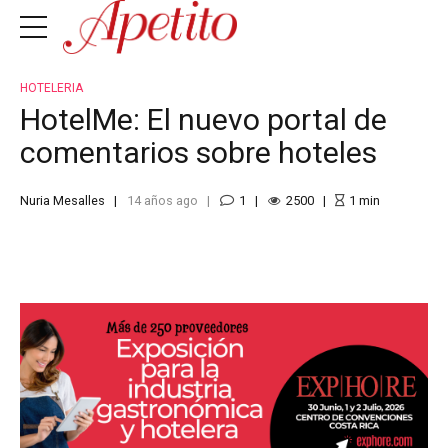
HOTELERIA
HotelMe: El nuevo portal de
comentarios sobre hoteles
Nuria Mesalles
14 años ago
1
2500
1
min