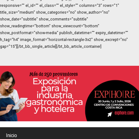
responsive="" el_id="" el_class="" el_style="" columns="3" rows="1"
title_size="medium" show_categories="no" show_author="no"
show_date="subtitle" show_comments="subtitle"
show_readingtime="bottom" show_viewcount="bottom"
show_postformat="show-media" publish_datetime="" expiry_datetime=""
h_tag="h4" image_format="horizontal-rectangle-3x2" show_excrept="no"
gap="15"][/bt_bb_single_article][/bt_bb_article_container]
Inicio