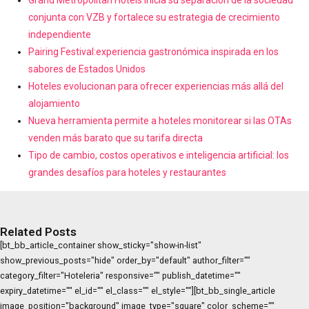
conjunta con VZB y fortalece su estrategia de crecimiento
independiente
Pairing Festival:experiencia gastronómica inspirada en los
sabores de Estados Unidos
Hoteles evolucionan para ofrecer experiencias más allá del
alojamiento
Nueva herramienta permite a hoteles monitorear si las OTAs
venden más barato que su tarifa directa
Tipo de cambio, costos operativos e inteligencia artificial: los
grandes desafíos para hoteles y restaurantes
Related Posts
[bt_bb_article_container show_sticky="show-in-list"
show_previous_posts="hide" order_by="default" author_filter=""
category_filter="Hoteleria" responsive="" publish_datetime=""
expiry_datetime="" el_id="" el_class="" el_style=""][bt_bb_single_article
image_position="background" image_type="square" color_scheme=""