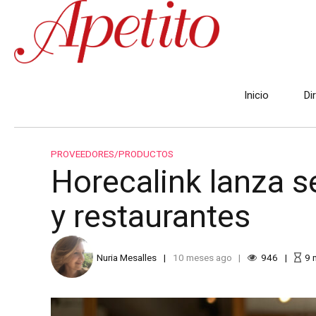
Inicio
Di
PROVEEDORES/PRODUCTOS
Horecalink lanza se
y restaurantes
Nuria Mesalles
10 meses ago
946
9
m