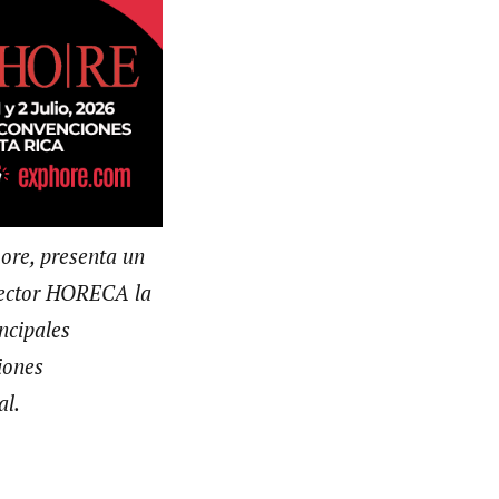
hore, presenta un
l sector HORECA la
ncipales
iones
al.