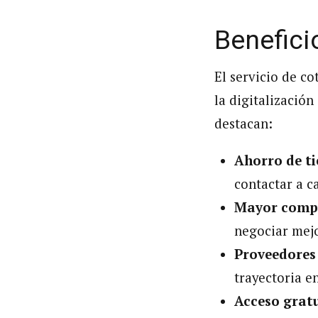
Benefici
El servicio de c
la digitalizació
destacan:
Ahorro de t
contactar a c
Mayor compe
negociar mej
Proveedores 
trayectoria e
Acceso gratu