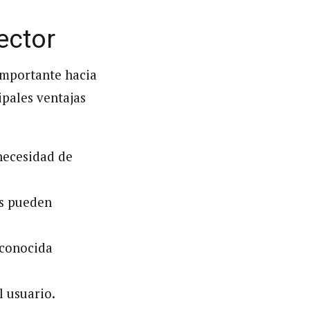
ector
 importante hacia
ipales ventajas
necesidad de
os pueden
econocida
l usuario.