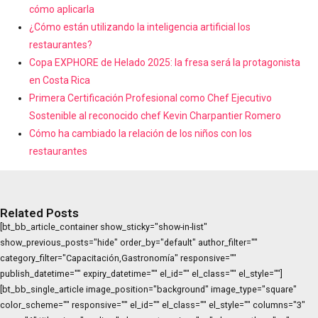
cómo aplicarla
¿Cómo están utilizando la inteligencia artificial los
restaurantes?
Copa EXPHORE de Helado 2025: la fresa será la protagonista
en Costa Rica
Primera Certificación Profesional como Chef Ejecutivo
Sostenible al reconocido chef Kevin Charpantier Romero
Cómo ha cambiado la relación de los niños con los
restaurantes
Related Posts
[bt_bb_article_container show_sticky="show-in-list"
show_previous_posts="hide" order_by="default" author_filter=""
category_filter="Capacitación,Gastronomía" responsive=""
publish_datetime="" expiry_datetime="" el_id="" el_class="" el_style=""]
[bt_bb_single_article image_position="background" image_type="square"
color_scheme="" responsive="" el_id="" el_class="" el_style="" columns="3"