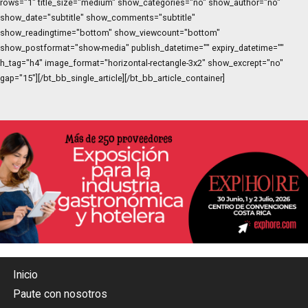
rows="1" title_size="medium" show_categories="no" show_author="no"
show_date="subtitle" show_comments="subtitle"
show_readingtime="bottom" show_viewcount="bottom"
show_postformat="show-media" publish_datetime="" expiry_datetime=""
h_tag="h4" image_format="horizontal-rectangle-3x2" show_excrept="no"
gap="15"][/bt_bb_single_article][/bt_bb_article_container]
Inicio
Paute con nosotros