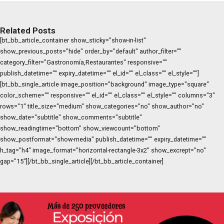
Related Posts
[bt_bb_article_container show_sticky="show-in-list"
show_previous_posts="hide" order_by="default" author_filter=""
category_filter="Gastronomía,Restaurantes" responsive=""
publish_datetime="" expiry_datetime="" el_id="" el_class="" el_style=""]
[bt_bb_single_article image_position="background" image_type="square"
color_scheme="" responsive="" el_id="" el_class="" el_style="" columns="3"
rows="1" title_size="medium" show_categories="no" show_author="no"
show_date="subtitle" show_comments="subtitle"
show_readingtime="bottom" show_viewcount="bottom"
show_postformat="show-media" publish_datetime="" expiry_datetime=""
h_tag="h4" image_format="horizontal-rectangle-3x2" show_excrept="no"
gap="15"][/bt_bb_single_article][/bt_bb_article_container]