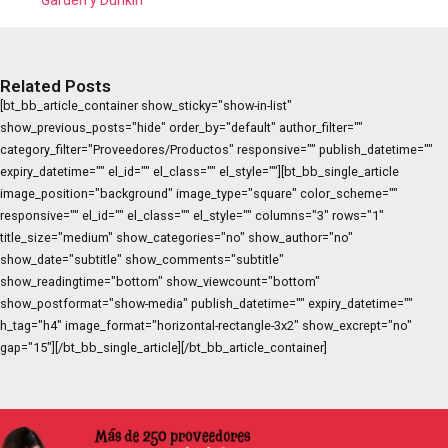
Related Posts
[bt_bb_article_container show_sticky="show-in-list"
show_previous_posts="hide" order_by="default" author_filter=""
category_filter="Proveedores/Productos" responsive="" publish_datetime=""
expiry_datetime="" el_id="" el_class="" el_style=""][bt_bb_single_article
image_position="background" image_type="square" color_scheme=""
responsive="" el_id="" el_class="" el_style="" columns="3" rows="1"
title_size="medium" show_categories="no" show_author="no"
show_date="subtitle" show_comments="subtitle"
show_readingtime="bottom" show_viewcount="bottom"
show_postformat="show-media" publish_datetime="" expiry_datetime=""
h_tag="h4" image_format="horizontal-rectangle-3x2" show_excrept="no"
gap="15"][/bt_bb_single_article][/bt_bb_article_container]