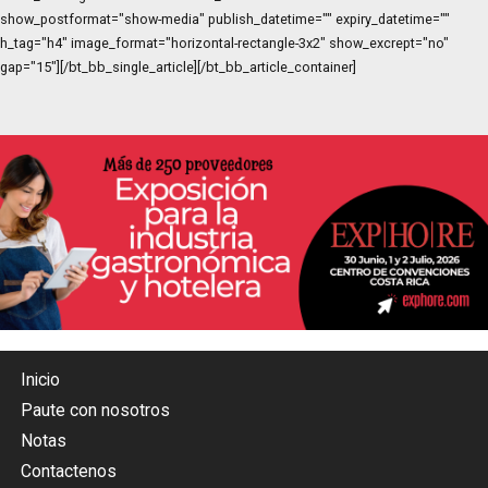
show_postformat="show-media" publish_datetime="" expiry_datetime=""
h_tag="h4" image_format="horizontal-rectangle-3x2" show_excrept="no"
gap="15"][/bt_bb_single_article][/bt_bb_article_container]
Inicio
Paute con nosotros
Notas
Contactenos