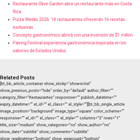
Restaurante Olive Garden abre un restaurante más en Costa
Rica
Pizza Weeks 2026: 14 restaurantes ofrecerán 16 recetas
exclusivas
Concepto gastronómico abrirá con una inversión de $1 millón
Pairing Festival:experiencia gastronómica inspirada en los
sabores de Estados Unidos
Related Posts
[bt_bb_article_container show_sticky="show-in-list"
show_previous_posts="hide" order_by="default" author_filter=""
category_filter="Restaurantes" responsive="" publish_datetime=""
expiry_datetime="" el_id="" el_class="" el_style=""][bt_bb_single_article
image_position="background" image_type="square" color_scheme=""
responsive="" el_id="" el_class="" el_style="" columns="3" rows="1"
title_size="medium" show_categories="no" show_author="no"
show_date="subtitle" show_comments="subtitle"
show_readingtime="bottom" show_viewcount="bottom"