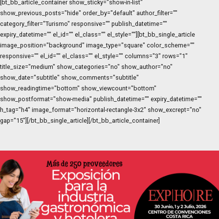
[bt_bb_article_container show_sticky="show-in-list"
show_previous_posts="hide" order_by="default" author_filter=""
category_filter="Turismo" responsive="" publish_datetime=""
expiry_datetime="" el_id="" el_class="" el_style=""][bt_bb_single_article
image_position="background" image_type="square" color_scheme=""
responsive="" el_id="" el_class="" el_style="" columns="3" rows="1"
title_size="medium" show_categories="no" show_author="no"
show_date="subtitle" show_comments="subtitle"
show_readingtime="bottom" show_viewcount="bottom"
show_postformat="show-media" publish_datetime="" expiry_datetime=""
h_tag="h4" image_format="horizontal-rectangle-3x2" show_excrept="no"
gap="15"][/bt_bb_single_article][/bt_bb_article_container]