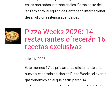
en los mercados internacionales. Como parte del
lanzamiento, el equipo de Centenario Internacional
desarrolló una intensa agenda de…
Pizza Weeks 2026: 14
restaurantes ofrecerán 16
recetas exclusivas
julio 16, 2026
Este viernes 17 de julio arranca oficialmente una
nueva y esperada edición de Pizza Weeks, el evento
gastronómico en el que participarán 14
restaurantes, quienes han diseñado un total de 16
variedades exclusivas de pizza para consentir el
paladar de los costarricenses. Costa Rica. Durante
poco más de dos semanas (del 17 de julio al 2 de
agosto), los amantes de la pizza disfrutarán de