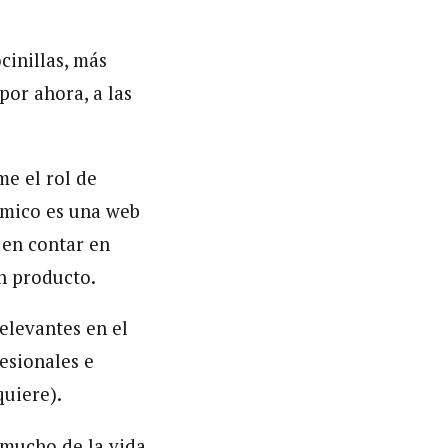
cinillas, más
or ahora, a las
me el rol de
ómico es una web
 en contar en
n producto.
elevantes en el
esionales e
quiere).
 mucho de la vida