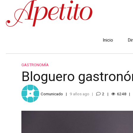
Inicio
Di
GASTRONOMÍA
Bloguero gastronó
Comunicado
9 años ago
2
6248