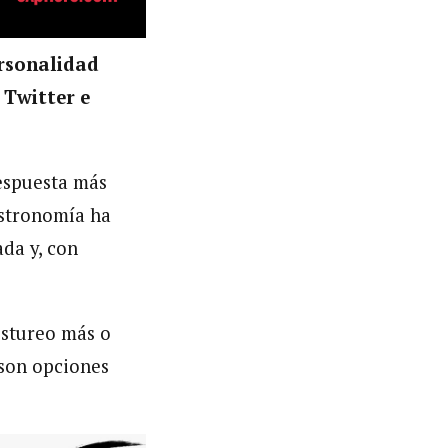
ersonalidad
 Twitter e
espuesta más
gastronomía ha
ada y, con
ostureo más o
 son opciones