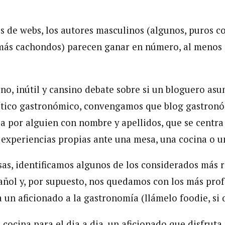
s de webs, los autores masculinos (algunos, puros co
más cachondos) parecen ganar en número, al menos p
rno, inútil y cansino debate sobre si un bloguero asu
rítico gastronómico, convengamos que blog gastron
da por alguien con nombre y apellidos, que se centra
experiencias propias ante una mesa, una cocina o u
sas, identificamos algunos de los considerados más r
añol y, por supuesto, nos quedamos con los más prof
 un aficionado a la gastronomía (llámelo foodie, si 
 cocina para el dia a dia, un aficionado que disfruta