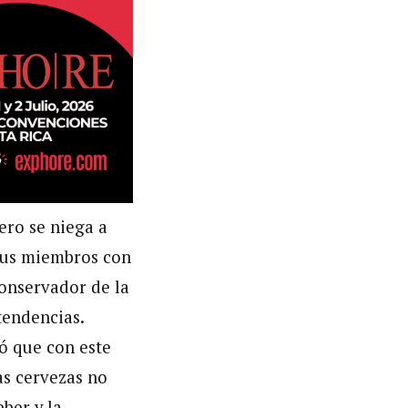
ero se niega a
 sus miembros con
conservador de la
tendencias.
ó que con este
as cervezas no
ber y la