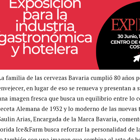
La familia de las cervezas Bavaria cumplió 80 años p
envejecer, en lugar de eso se renueva y presentan a
una imagen fresca que busca un equilibrio entre lo 
receta Alemana de 1932 y lo moderno de las nuevas 
Saulin Arias, Encargada de la Marca Bavaria, coment
orida Ice&Farm busca reforzar la personalidad de l
no también con una imagen que combina el arte de be