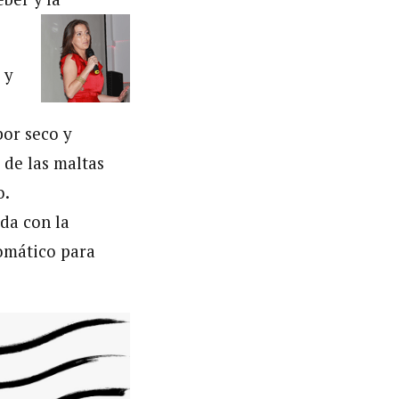
 y
bor seco y
 de las maltas
o.
da con la
romático para