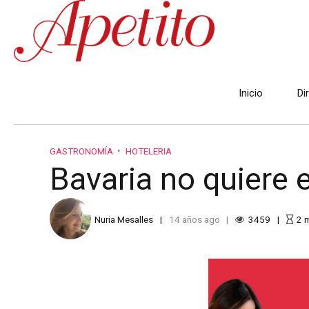
Inicio
Di
GASTRONOMÍA
HOTELERIA
Bavaria no quiere 
Nuria Mesalles
14 años ago
3459
2
m