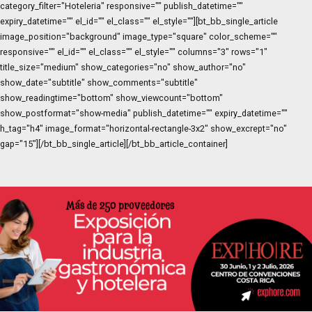
category_filter="Hoteleria" responsive="" publish_datetime=""
expiry_datetime="" el_id="" el_class="" el_style=""][bt_bb_single_article
image_position="background" image_type="square" color_scheme=""
responsive="" el_id="" el_class="" el_style="" columns="3" rows="1"
title_size="medium" show_categories="no" show_author="no"
show_date="subtitle" show_comments="subtitle"
show_readingtime="bottom" show_viewcount="bottom"
show_postformat="show-media" publish_datetime="" expiry_datetime=""
h_tag="h4" image_format="horizontal-rectangle-3x2" show_excrept="no"
gap="15"][/bt_bb_single_article][/bt_bb_article_container]