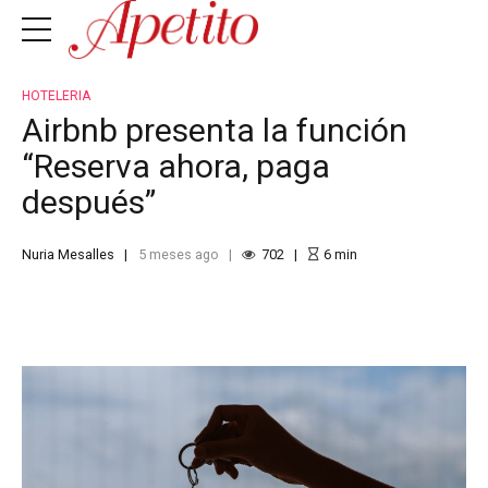
HOTELERIA
Airbnb presenta la función
“Reserva ahora, paga
después”
Nuria Mesalles
5 meses ago
702
6
min