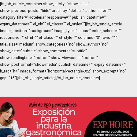
[bt_bb_article_container show_sticky="show-in-list"
show_previous_posts="hide" order_by="default" author_filter=""
category_filter="Hoteleria" responsive="" publish_datetime=""
expiry_datetime="" el_id="" el_class="" el_style=""][bt_bb_single_article
image_position="background" image_type="square" color_scheme=""
responsive="" el_id="" el_class="" el_style="" columns="3" rows="1"
title_size="medium" show_categories="no" show_author="no"
show_date="subtitle" show_comments="subtitle"
show_readingtime="bottom" show_viewcount="bottom"
show_postformat="show-media" publish_datetime="" expiry_datetime=""
h_tag="h4" image_format="horizontal-rectangle-3x2" show_excrept="no"
gap="15"][/bt_bb_single_article][/bt_bb_article_container]