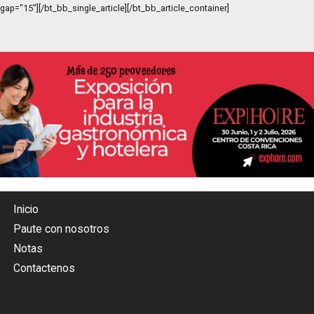
gap="15"][/bt_bb_single_article][/bt_bb_article_container]
Inicio
Paute con nosotros
Notas
Contactenos