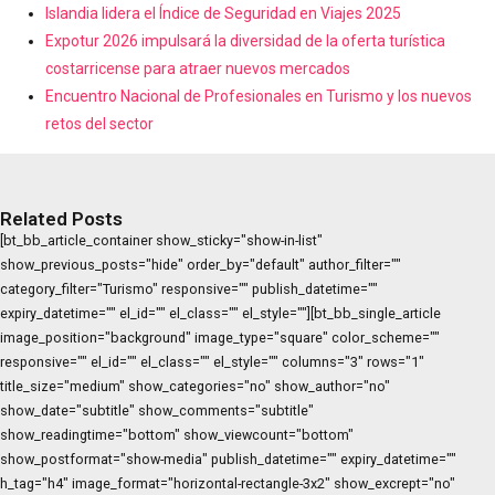
Islandia lidera el Índice de Seguridad en Viajes 2025
Expotur 2026 impulsará la diversidad de la oferta turística
costarricense para atraer nuevos mercados
Encuentro Nacional de Profesionales en Turismo y los nuevos
retos del sector
Related Posts
[bt_bb_article_container show_sticky="show-in-list"
show_previous_posts="hide" order_by="default" author_filter=""
category_filter="Turismo" responsive="" publish_datetime=""
expiry_datetime="" el_id="" el_class="" el_style=""][bt_bb_single_article
image_position="background" image_type="square" color_scheme=""
responsive="" el_id="" el_class="" el_style="" columns="3" rows="1"
title_size="medium" show_categories="no" show_author="no"
show_date="subtitle" show_comments="subtitle"
show_readingtime="bottom" show_viewcount="bottom"
show_postformat="show-media" publish_datetime="" expiry_datetime=""
h_tag="h4" image_format="horizontal-rectangle-3x2" show_excrept="no"