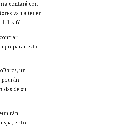
eria contará con
tores van a tener
del café.
contrar
a preparar esta
poBares, un
s podrán
bidas de su
reunirán
a spa, entre