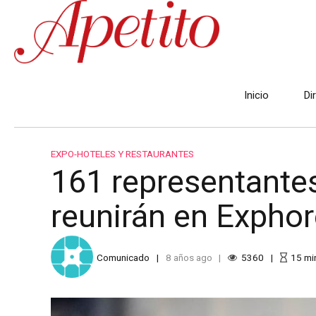
Inicio
Di
EXPO-HOTELES Y RESTAURANTES
161 representantes
reunirán en Expho
Comunicado
8 años ago
5360
15
mi