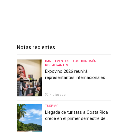
Notas recientes
BAR
EVENTOS
GASTRONOMÍA
RESTAURANTES
Expovino 2026 reunirá
representantes internacionales
en la mayor feria del vino de
Costa Rica
4 días ago
TURISMO
Llegada de turistas a Costa Rica
crece en el primer semestre de
2026, pero el sector anticipa un
segundo semestre desafiante