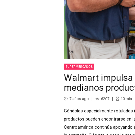
SUPERMERCADOS
Walmart impulsa 
medianos product
7 años ago
6207
10
min
Góndolas especialmente rotuladas 
productos pueden encontrarse en l
Centroamérica continúa apoyando a 