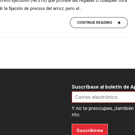
creto Ejecutivo (40.310) que prohíbe las regalías o cualquier otra
la fijación de precios del arroz, pero el...
CONTINUE READING
Suscríbase al boletín de A
Y no te preocupes, ¡tambié
nto.
Suscribirme