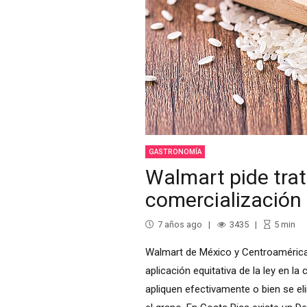
GASTRONOMÍA
Walmart pide trat
comercialización 
7 años ago
3435
5
min
Walmart de México y Centroamérica 
aplicación equitativa de la ley en l
apliquen efectivamente o bien se e