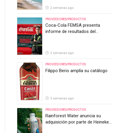
2 semanas ago
PROVEEDORES/PRODUCTOS
Coca-Cola FEMSA presenta
informe de resultados del
segundo trimestre de 2026
2 semanas ago
PROVEEDORES/PRODUCTOS
Filippo Berio amplía su catálogo
3 semanas ago
PROVEEDORES/PRODUCTOS
Rainforest Water anuncia su
adquisición por parte de Heineken
Costa Rica