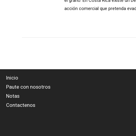
el grano. En Costa Rica existe un De
acción comercial que pretenda evadir 
Inicio
Paute con nosotros
Notas
Contactenos