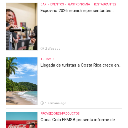
BAR
EVENTOS
GASTRONOMÍA
RESTAURANTES
Expovino 2026 reunirá representantes
internacionales en la mayor feria del vino
de Costa Rica
2 días ago
TURISMO
Llegada de turistas a Costa Rica crece en
el primer semestre de 2026, pero el sector
anticipa un segundo semestre desafiante
1 semana ago
PROVEEDORES/PRODUCTOS
Coca-Cola FEMSA presenta informe de
resultados del segundo trimestre de 2026