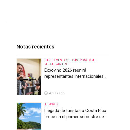
Notas recientes
BAR
EVENTOS
GASTRONOMÍA
RESTAURANTES
Expovino 2026 reunirá
representantes internacionales
en la mayor feria del vino de
Costa Rica
4 días ago
TURISMO
Llegada de turistas a Costa Rica
crece en el primer semestre de
2026, pero el sector anticipa un
segundo semestre desafiante