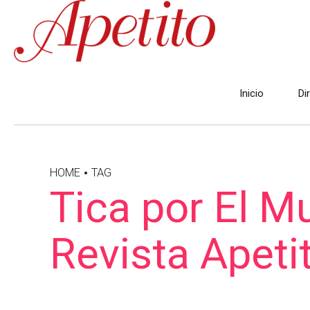
Inicio
Di
HOME
TAG
Tica por El M
Revista Apeti