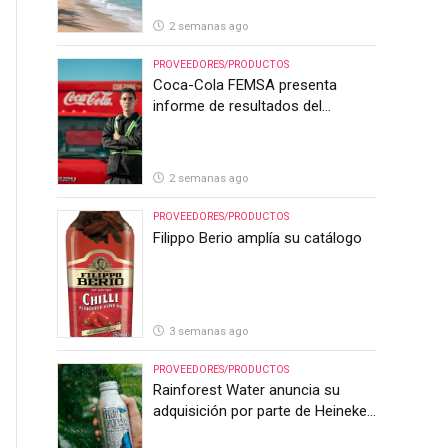
2 semanas ago
PROVEEDORES/PRODUCTOS
Coca-Cola FEMSA presenta
informe de resultados del
segundo trimestre de 2026
2 semanas ago
PROVEEDORES/PRODUCTOS
Filippo Berio amplía su catálogo
3 semanas ago
PROVEEDORES/PRODUCTOS
Rainforest Water anuncia su
adquisición por parte de Heineken
Costa Rica