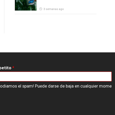
3 semanas ago
petito
*
n odiamos el spam! Puede darse de baja en cualquier mome