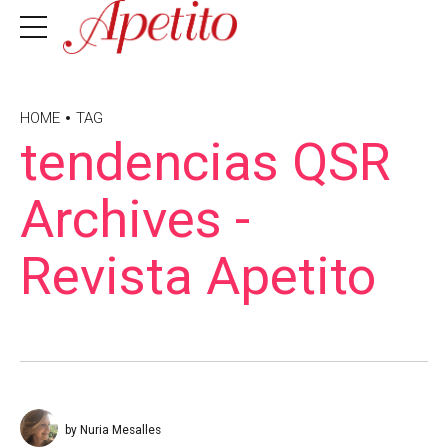
HOME
TAG
tendencias QSR
Archives -
Revista Apetito
by Nuria Mesalles