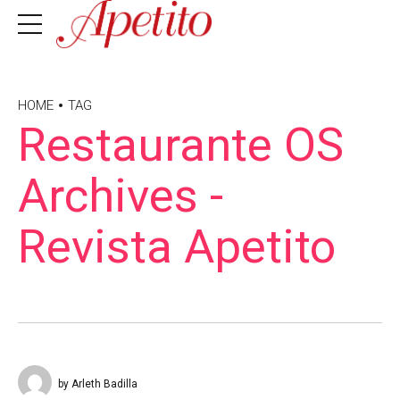
HOME
TAG
Restaurante OS
Archives -
Revista Apetito
by Arleth Badilla