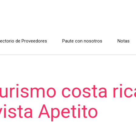
rectorio de Proveedores
Paute con nosotros
Notas
turismo costa ric
vista Apetito