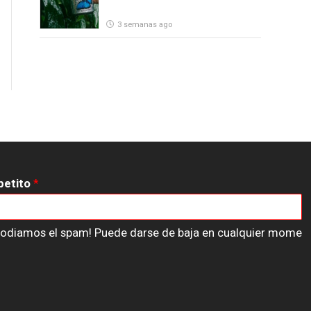
3 semanas ago
petito
*
n odiamos el spam! Puede darse de baja en cualquier mome