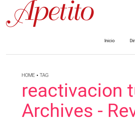
Inicio
Di
HOME
TAG
reactivacion 
Archives - Re