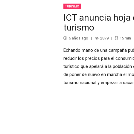
TURISMO
ICT anuncia hoja 
turismo
6 años ago
2879
15
min
Echando mano de una campaña public
reducir los precios para el consumid
turístico que apelará a la población 
de poner de nuevo en marcha el moto
turismo nacional y empezar a sacar al