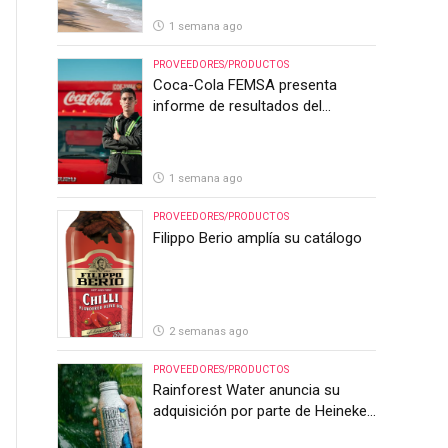
1 semana ago
PROVEEDORES/PRODUCTOS
Coca-Cola FEMSA presenta
informe de resultados del
segundo trimestre de 2026
1 semana ago
PROVEEDORES/PRODUCTOS
Filippo Berio amplía su catálogo
2 semanas ago
PROVEEDORES/PRODUCTOS
Rainforest Water anuncia su
adquisición por parte de Heineken
Costa Rica