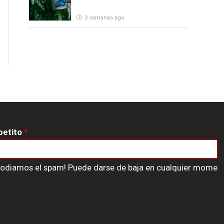
3 semanas ago
petito
*
n odiamos el spam! Puede darse de baja en cualquier mome