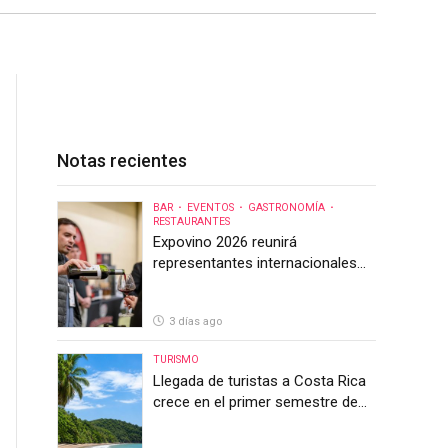
Notas recientes
BAR
EVENTOS
GASTRONOMÍA
RESTAURANTES
Expovino 2026 reunirá
representantes internacionales
en la mayor feria del vino de
Costa Rica
3 días ago
TURISMO
Llegada de turistas a Costa Rica
crece en el primer semestre de
2026, pero el sector anticipa un
segundo semestre desafiante