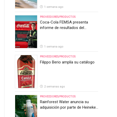
1 semana ago
PROVEEDORES/PRODUCTOS
Coca-Cola FEMSA presenta
informe de resultados del
segundo trimestre de 2026
1 semana ago
PROVEEDORES/PRODUCTOS
Filippo Berio amplía su catálogo
2 semanas ago
PROVEEDORES/PRODUCTOS
Rainforest Water anuncia su
adquisición por parte de Heineken
Costa Rica