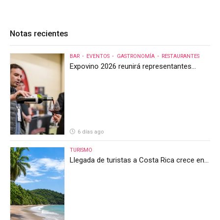
Notas recientes
BAR
EVENTOS
GASTRONOMÍA
RESTAURANTES
Expovino 2026 reunirá representantes
internacionales en la mayor feria del vino
de Costa Rica
6 días ago
TURISMO
Llegada de turistas a Costa Rica crece en
el primer semestre de 2026, pero el sector
anticipa un segundo semestre desafiante