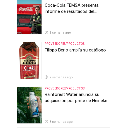
Coca-Cola FEMSA presenta
informe de resultados del
segundo trimestre de 2026
1 semana ago
PROVEEDORES/PRODUCTOS
Filippo Berio amplía su catálogo
2 semanas ago
PROVEEDORES/PRODUCTOS
Rainforest Water anuncia su
adquisición por parte de Heineken
Costa Rica
3 semanas ago