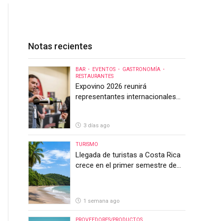
Notas recientes
BAR
EVENTOS
GASTRONOMÍA
RESTAURANTES
Expovino 2026 reunirá
representantes internacionales
en la mayor feria del vino de
Costa Rica
3 días ago
TURISMO
Llegada de turistas a Costa Rica
crece en el primer semestre de
2026, pero el sector anticipa un
segundo semestre desafiante
1 semana ago
PROVEEDORES/PRODUCTOS