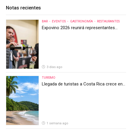
Notas recientes
BAR
EVENTOS
GASTRONOMÍA
RESTAURANTES
Expovino 2026 reunirá representantes
internacionales en la mayor feria del vino
de Costa Rica
3 días ago
TURISMO
Llegada de turistas a Costa Rica crece en
el primer semestre de 2026, pero el sector
anticipa un segundo semestre desafiante
1 semana ago