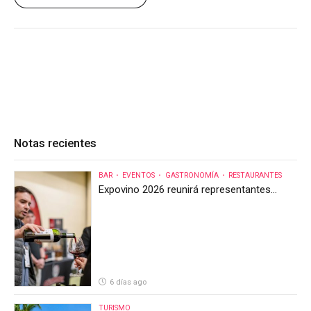
Notas recientes
BAR
EVENTOS
GASTRONOMÍA
RESTAURANTES
Expovino 2026 reunirá representantes
internacionales en la mayor feria del vino
de Costa Rica
6 días ago
TURISMO