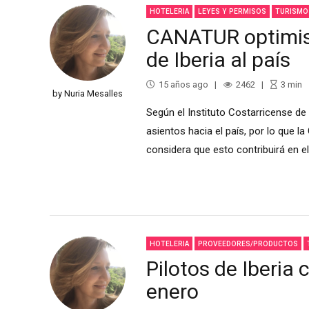
HOTELERIA
LEYES Y PERMISOS
TURISMO
CANATUR optimist
de Iberia al país
15 años ago
2462
3
min
by Nuria Mesalles
Según el Instituto Costarricense de
asientos hacia el país, por lo que
considera que esto contribuirá en el
HOTELERIA
PROVEEDORES/PRODUCTOS
Pilotos de Iberia
enero