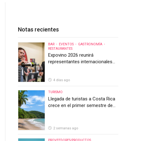
Notas recientes
BAR
EVENTOS
GASTRONOMÍA
RESTAURANTES
Expovino 2026 reunirá
representantes internacionales
en la mayor feria del vino de
Costa Rica
4 días ago
TURISMO
Llegada de turistas a Costa Rica
crece en el primer semestre de
2026, pero el sector anticipa un
segundo semestre desafiante
2 semanas ago
PROVEEDORES/PRODUCTOS