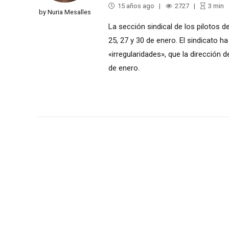
15 años ago
2727
3
min
by Nuria Mesalles
La sección sindical de los pilotos d
25, 27 y 30 de enero. El sindicato 
«irregularidades», que la dirección 
de enero.