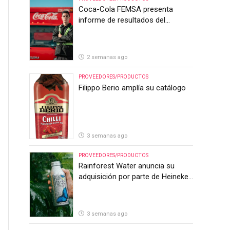
Coca-Cola FEMSA presenta
informe de resultados del
segundo trimestre de 2026
2 semanas ago
PROVEEDORES/PRODUCTOS
Filippo Berio amplía su catálogo
3 semanas ago
PROVEEDORES/PRODUCTOS
Rainforest Water anuncia su
adquisición por parte de Heineken
Costa Rica
3 semanas ago