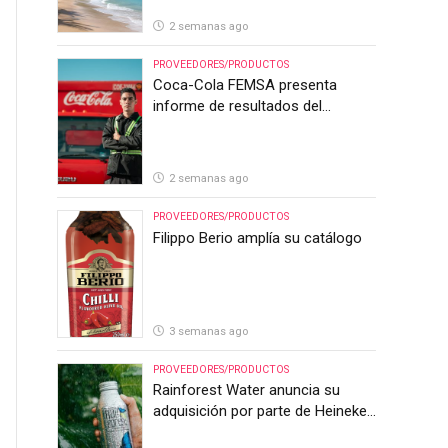
2 semanas ago
PROVEEDORES/PRODUCTOS
Coca-Cola FEMSA presenta
informe de resultados del
segundo trimestre de 2026
2 semanas ago
PROVEEDORES/PRODUCTOS
Filippo Berio amplía su catálogo
3 semanas ago
PROVEEDORES/PRODUCTOS
Rainforest Water anuncia su
adquisición por parte de Heineken
Costa Rica