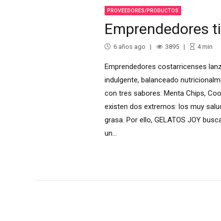
PROVEEDORES/PRODUCTOS
Emprendedores ti
6 años ago
3895
4
min
Emprendedores costarricenses lanz
indulgente, balanceado nutricional
con tres sabores: Menta Chips, Coo
existen dos extremos: los muy sal
grasa. Por ello, GELATOS JOY busca
un...