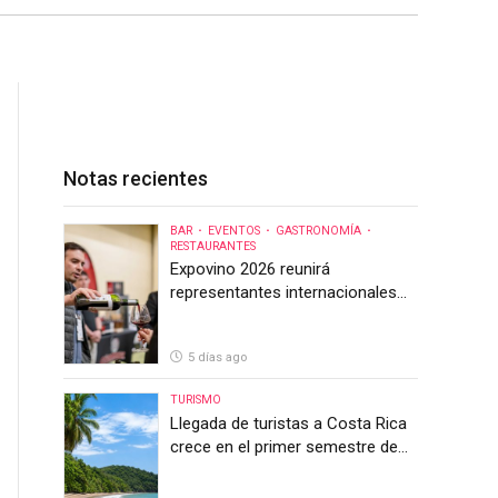
Notas recientes
BAR
EVENTOS
GASTRONOMÍA
RESTAURANTES
Expovino 2026 reunirá
representantes internacionales
en la mayor feria del vino de
Costa Rica
5 días ago
TURISMO
Llegada de turistas a Costa Rica
crece en el primer semestre de
2026, pero el sector anticipa un
segundo semestre desafiante