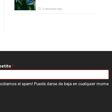
3 semanas ago
petito
*
n odiamos el spam! Puede darse de baja en cualquier mome