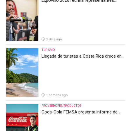
Expovino 2026 reunirá representantes
internacionales en la mayor feria del vino
de Costa Rica
2 días ago
TURISMO
Llegada de turistas a Costa Rica crece en
el primer semestre de 2026, pero el sector
anticipa un segundo semestre desafiante
1 semana ago
PROVEEDORES/PRODUCTOS
Coca-Cola FEMSA presenta informe de
resultados del segundo trimestre de 2026