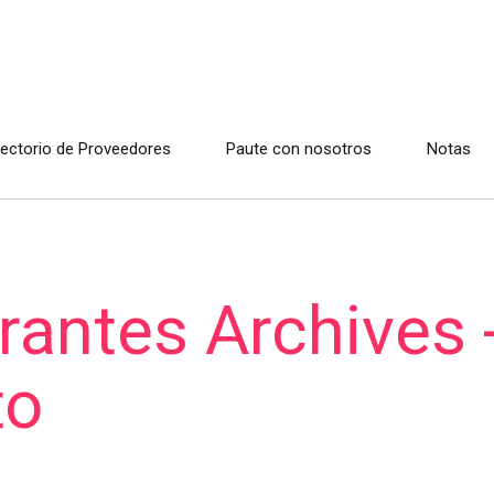
rectorio de Proveedores
Paute con nosotros
Notas
rantes Archives 
to