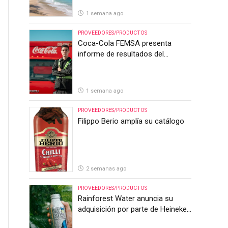
1 semana ago
PROVEEDORES/PRODUCTOS
Coca-Cola FEMSA presenta
informe de resultados del
segundo trimestre de 2026
1 semana ago
PROVEEDORES/PRODUCTOS
Filippo Berio amplía su catálogo
2 semanas ago
PROVEEDORES/PRODUCTOS
Rainforest Water anuncia su
adquisición por parte de Heineken
Costa Rica