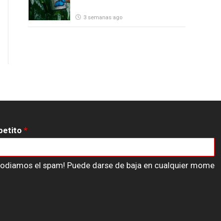
3 semanas ago
petito
*
n odiamos el spam! Puede darse de baja en cualquier mome