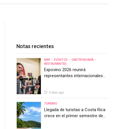
Notas recientes
BAR
EVENTOS
GASTRONOMÍA
RESTAURANTES
Expovino 2026 reunirá
representantes internacionales
en la mayor feria del vino de
Costa Rica
3 días ago
TURISMO
Llegada de turistas a Costa Rica
crece en el primer semestre de
2026, pero el sector anticipa un
segundo semestre desafiante