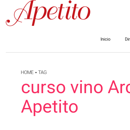
Inicio
Di
HOME
TAG
curso vino Ar
Apetito