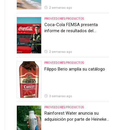
2 semanas ago
PROVEEDORES/PRODUCTOS
Coca-Cola FEMSA presenta
informe de resultados del
segundo trimestre de 2026
2 semanas ago
PROVEEDORES/PRODUCTOS
Filippo Berio amplía su catálogo
3 semanas ago
PROVEEDORES/PRODUCTOS
Rainforest Water anuncia su
adquisición por parte de Heineken
Costa Rica