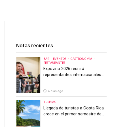
Notas recientes
BAR
EVENTOS
GASTRONOMÍA
RESTAURANTES
Expovino 2026 reunirá
representantes internacionales
en la mayor feria del vino de
Costa Rica
4 días ago
TURISMO
Llegada de turistas a Costa Rica
crece en el primer semestre de
2026, pero el sector anticipa un
segundo semestre desafiante