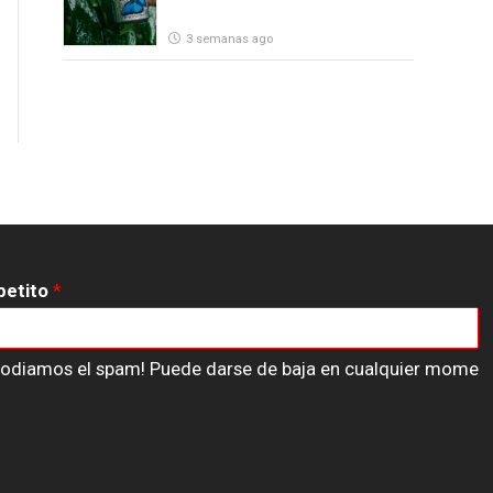
3 semanas ago
petito
*
n odiamos el spam! Puede darse de baja en cualquier mome