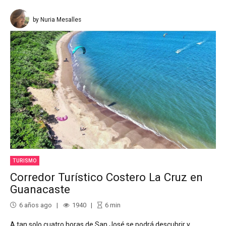
by Nuria Mesalles
TURISMO
Corredor Turístico Costero La Cruz en
Guanacaste
6 años ago
1940
6
min
A tan solo cuatro horas de San José se podrá descubrir y