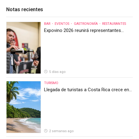
Notas recientes
BAR
EVENTOS
GASTRONOMÍA
RESTAURANTES
Expovino 2026 reunirá representantes
internacionales en la mayor feria del vino
de Costa Rica
5 días ago
TURISMO
Llegada de turistas a Costa Rica crece en
el primer semestre de 2026, pero el sector
anticipa un segundo semestre desafiante
2 semanas ago