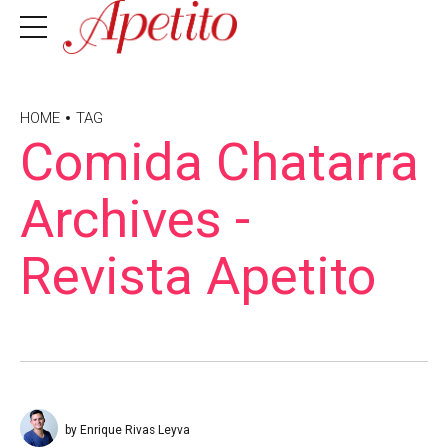
HOME
TAG
Comida Chatarra
Archives -
Revista Apetito
by Enrique Rivas Leyva