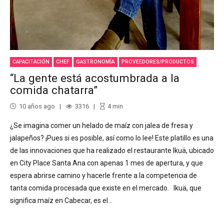
CAPACITACIÓN
CHEF
GASTRONOMÍA
PROVEEDORES/PRODUCTOS
“La gente está acostumbrada a la
comida chatarra”
10 años ago
3316
4
min
¿Se imagina comer un helado de maíz con jalea de fresa y
jalapeños? ¡Pues si es posible, así como lo lee! Este platillo es una
de las innovaciones que ha realizado el restaurante Ikuä, ubicado
en City Place Santa Ana con apenas 1 mes de apertura, y que
espera abrirse camino y hacerle frente a la competencia de
tanta comida procesada que existe en el mercado. Ikuä, que
significa maíz en Cabecar, es el...