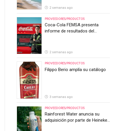
2 semanas ago
PROVEEDORES/PRODUCTOS
Coca-Cola FEMSA presenta
informe de resultados del
segundo trimestre de 2026
2 semanas ago
PROVEEDORES/PRODUCTOS
Filippo Berio amplía su catálogo
3 semanas ago
PROVEEDORES/PRODUCTOS
Rainforest Water anuncia su
adquisición por parte de Heineken
Costa Rica