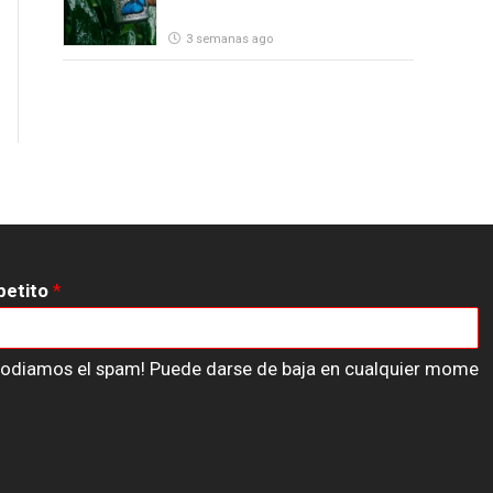
3 semanas ago
petito
*
n odiamos el spam! Puede darse de baja en cualquier mome