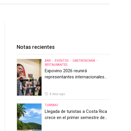
Notas recientes
BAR
EVENTOS
GASTRONOMÍA
RESTAURANTES
Expovino 2026 reunirá
representantes internacionales
en la mayor feria del vino de
Costa Rica
4 días ago
TURISMO
Llegada de turistas a Costa Rica
crece en el primer semestre de
2026, pero el sector anticipa un
segundo semestre desafiante