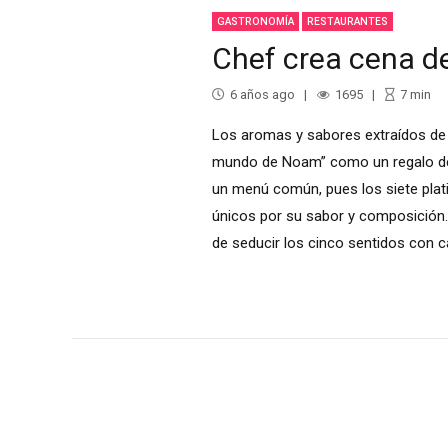
GASTRONOMÍA
RESTAURANTES
Chef crea cena de
6 años ago
1695
7
min
Los aromas y sabores extraídos de s
mundo de Noam” como un regalo de 
un menú común, pues los siete plat
únicos por su sabor y composición.
de seducir los cinco sentidos con ca