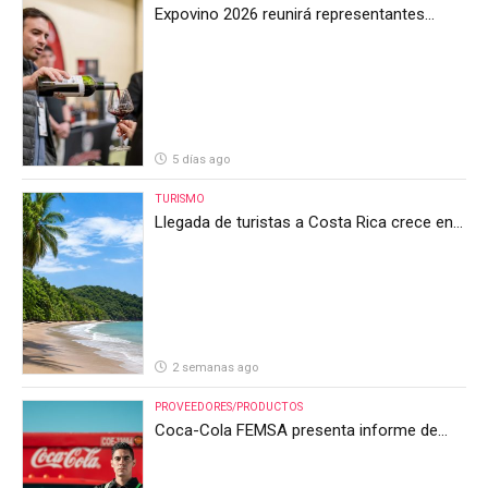
Expovino 2026 reunirá representantes
internacionales en la mayor feria del vino
de Costa Rica
5 días ago
TURISMO
Llegada de turistas a Costa Rica crece en
el primer semestre de 2026, pero el sector
anticipa un segundo semestre desafiante
2 semanas ago
PROVEEDORES/PRODUCTOS
Coca-Cola FEMSA presenta informe de
resultados del segundo trimestre de 2026