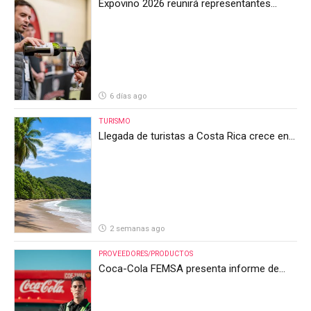
Expovino 2026 reunirá representantes
internacionales en la mayor feria del vino
de Costa Rica
6 días ago
TURISMO
Llegada de turistas a Costa Rica crece en
el primer semestre de 2026, pero el sector
anticipa un segundo semestre desafiante
2 semanas ago
PROVEEDORES/PRODUCTOS
Coca-Cola FEMSA presenta informe de
resultados del segundo trimestre de 2026