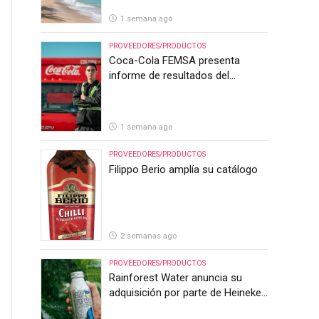
1 semana ago
PROVEEDORES/PRODUCTOS
Coca-Cola FEMSA presenta
informe de resultados del
segundo trimestre de 2026
1 semana ago
PROVEEDORES/PRODUCTOS
Filippo Berio amplía su catálogo
2 semanas ago
PROVEEDORES/PRODUCTOS
Rainforest Water anuncia su
adquisición por parte de Heineken
Costa Rica