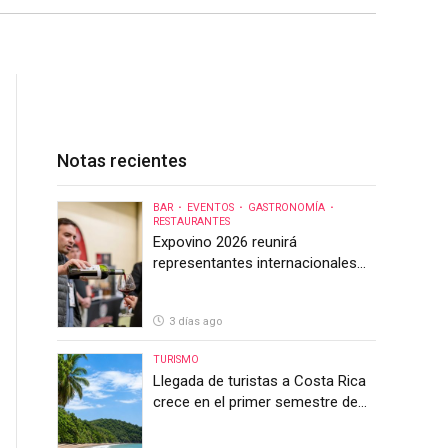
Notas recientes
BAR
EVENTOS
GASTRONOMÍA
RESTAURANTES
Expovino 2026 reunirá
representantes internacionales
en la mayor feria del vino de
Costa Rica
3 días ago
TURISMO
Llegada de turistas a Costa Rica
crece en el primer semestre de
2026, pero el sector anticipa un
segundo semestre desafiante