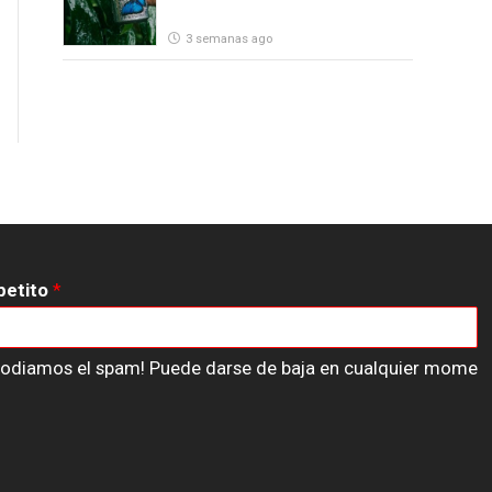
3 semanas ago
petito
*
n odiamos el spam! Puede darse de baja en cualquier mome