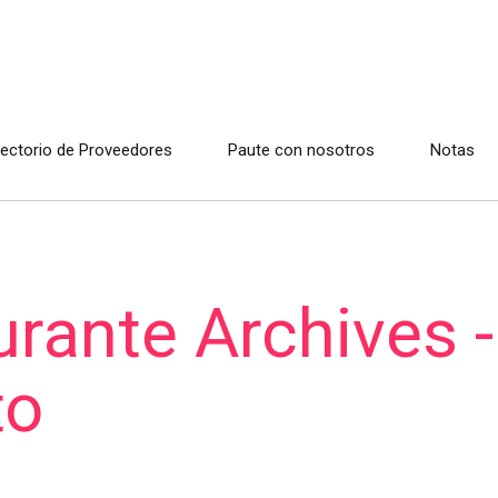
rectorio de Proveedores
Paute con nosotros
Notas
urante Archives -
to